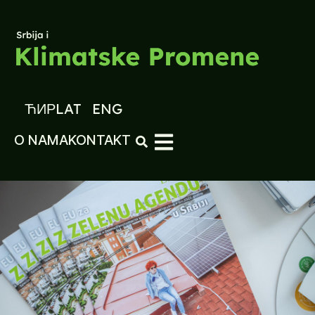
ЋИР
LAT
ENG
O NAMA
KONTAKT