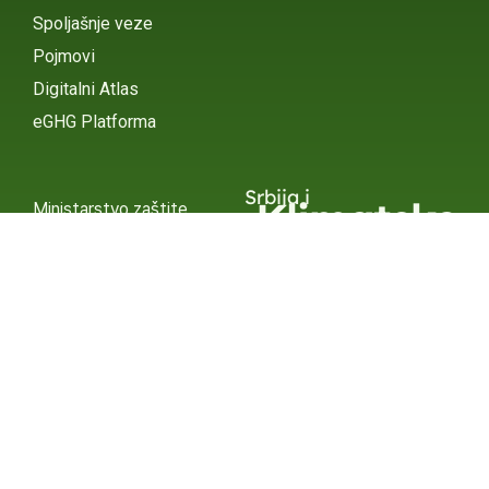
Spoljašnje veze
Pojmovi
Digitalni Atlas
eGHG Platforma
Srbija i
Klimatske
Ministarstvo zaštite
životne sredine
Promene
INSTAGRAM
X / TWITTER
FACEBOOK
UNDP Srbija
INSTAGRAM
X / TWITTER
FACEBOOK
2015 – 2025 Ⓒ UNDP SERBIA
SUBSCRIBE