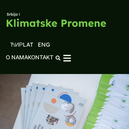
ЋИР
LAT
ENG
O NAMA
KONTAKT