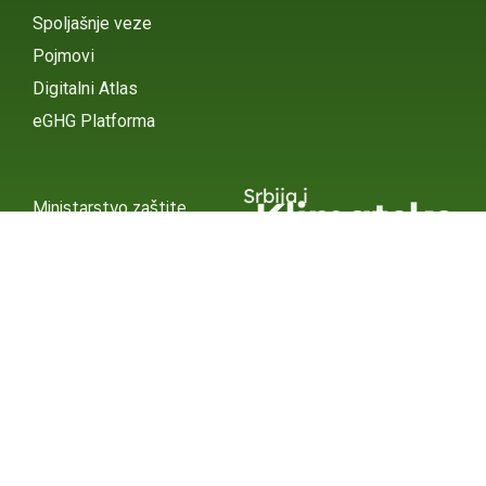
Spoljašnje veze
Pojmovi
Digitalni Atlas
eGHG Platforma
Srbija i
Klimatske
Ministarstvo zaštite
životne sredine
Promene
INSTAGRAM
X / TWITTER
FACEBOOK
UNDP Srbija
INSTAGRAM
X / TWITTER
FACEBOOK
2015 – 2025 Ⓒ UNDP SERBIA
SUBSCRIBE