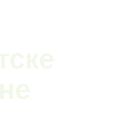
тске
не