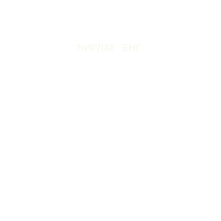
ЋИР
ЛАТ
ЕНГ