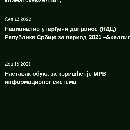
климатске&хеллип;
Сеп 13 2022
Национално утврђени допринос (НДЦ)
Републике Србије за период 2021 –&хеллип
Дец 16 2021
Наставак обука за коришћенје МРВ
информационог система