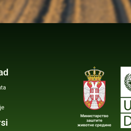
ad
ta
je
si