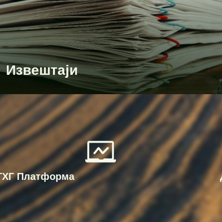
Извештаји
ГХГ Платформа