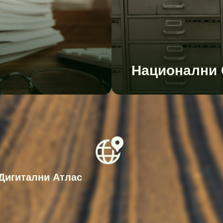
Национални 
Дигитални Атлас