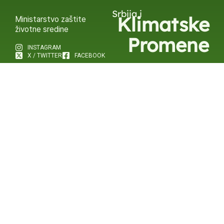
Srbija i
Klimatske
Ministarstvo zaštite
životne sredine
Promene
INSTAGRAM
X / TWITTER
FACEBOOK
UNDP Srbija
INSTAGRAM
X / TWITTER
FACEBOOK
2015 – 2025 Ⓒ UNDP SERBIA
SUBSCRIBE