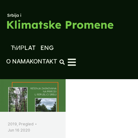
ЋИР
LAT
ENG
O NAMA
KONTAKT
2019
,
Pregled
Jun 16 2020