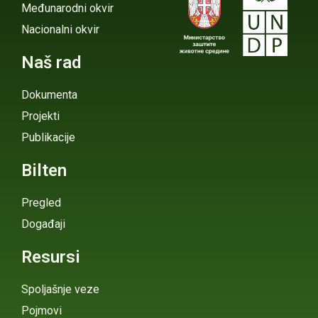
Međunarodni okvir
Nacionalni okvir
Naš rad
Dokumenta
Projekti
Publikacije
Bilten
Pregled
Događaji
Resursi
Spoljašnje veze
Pojmovi