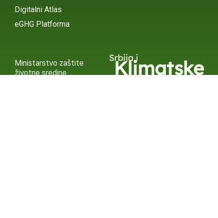
Digitalni Atlas
eGHG Platforma
Srbija i
Klimatske
Ministarstvo zaštite
životne sredine
Promene
INSTAGRAM
X / TWITTER
FACEBOOK
UNDP Srbija
INSTAGRAM
X / TWITTER
FACEBOOK
2015 – 2025 Ⓒ UNDP SERBIA
SUBSCRIBE