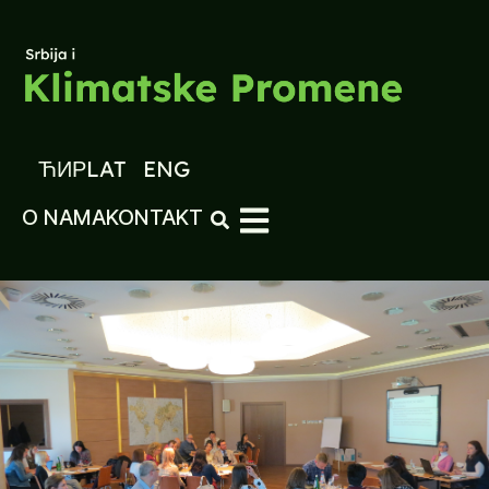
ЋИР
LAT
ENG
O NAMA
KONTAKT