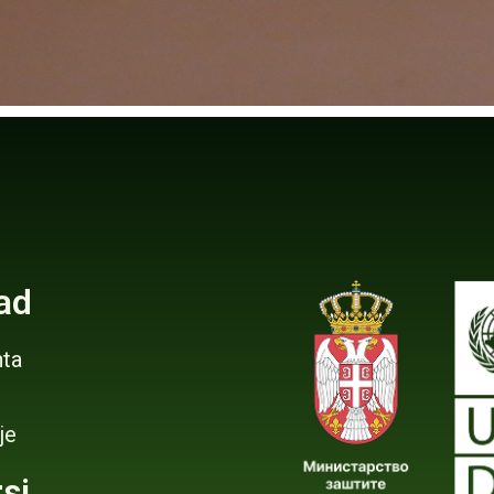
ad
ta
je
si