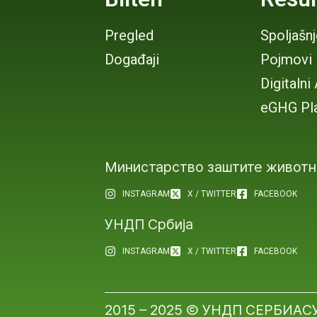
Pregled
Spoljašn
Događaji
Pojmovi
Digitalni
eGHG Pl
Министарство заштите животн
INSTAGRAM
X / TWITTER
FACEBOOK
УНДП Србија
INSTAGRAM
X / TWITTER
FACEBOOK
2015 – 2025 Ⓒ УНДП СЕРБИА
С