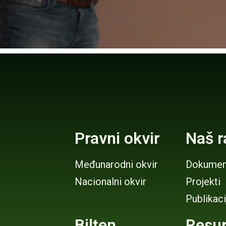
Pravni okvir
Naš r
Međunarodni okvir
Dokumen
Nacionalni okvir
Projekti
Publikaci
Bilten
Resur