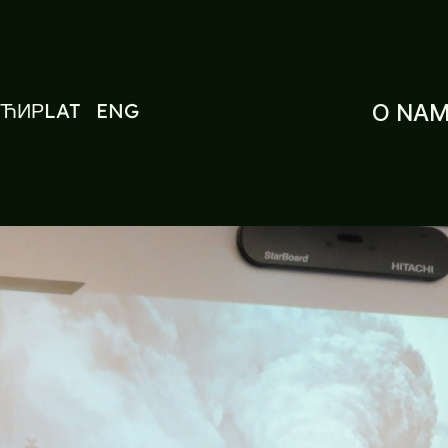
ЋИР
LAT
ENG
O NA