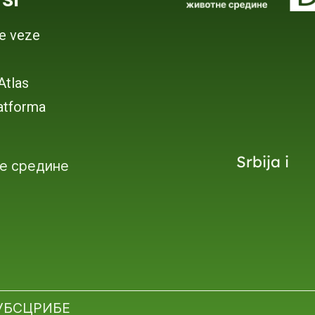
je veze
 Atlas
atforma
Srbija i
е средине
УБСЦРИБЕ