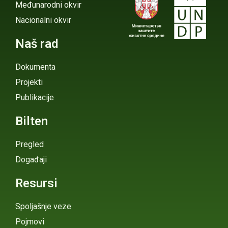
Međunarodni okvir
Nacionalni okvir
Naš rad
Dokumenta
Projekti
Publikacije
Bilten
Pregled
Događaji
Resursi
Spoljašnje veze
Pojmovi