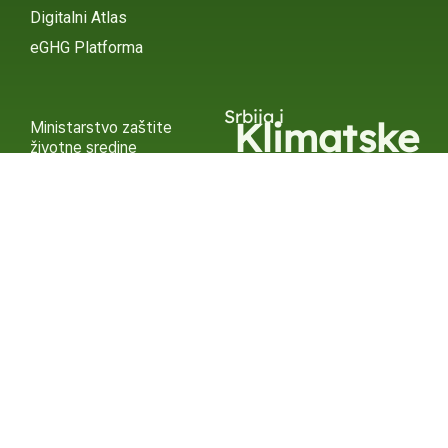
Digitalni Atlas
eGHG Platforma
Srbija i
Klimatske
Ministarstvo zaštite
životne sredine
Promene
INSTAGRAM
X / TWITTER
FACEBOOK
UNDP Srbija
INSTAGRAM
X / TWITTER
FACEBOOK
2015 – 2025 Ⓒ UNDP SERBIA
SUBSCRIBE