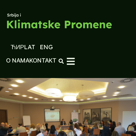
ЋИР
LAT
ENG
O NAMA
KONTAKT