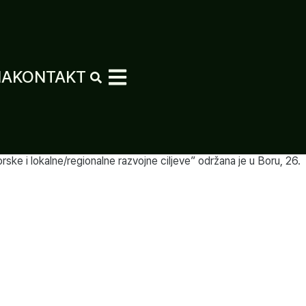
MA
KONTAKT
ske i lokalne/regionalne razvojne ciljeve” održana je u Boru, 26.