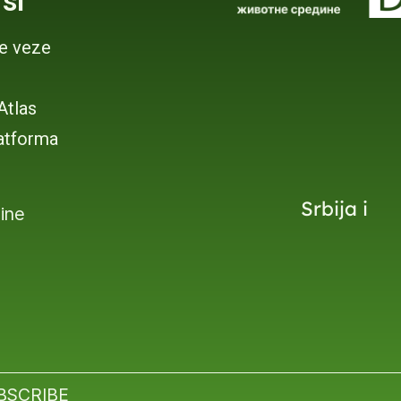
si
je veze
 Atlas
atforma
Srbija i
dine
BSCRIBE