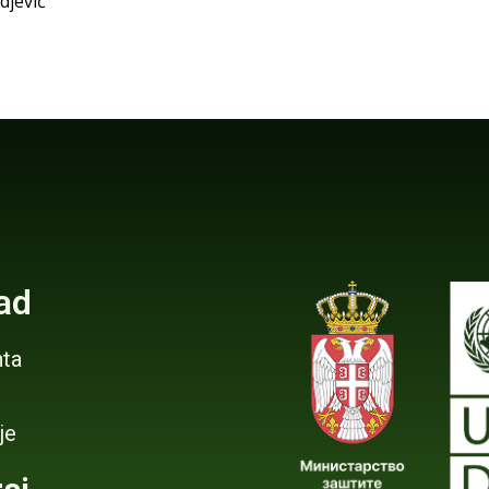
djević
ad
ta
je