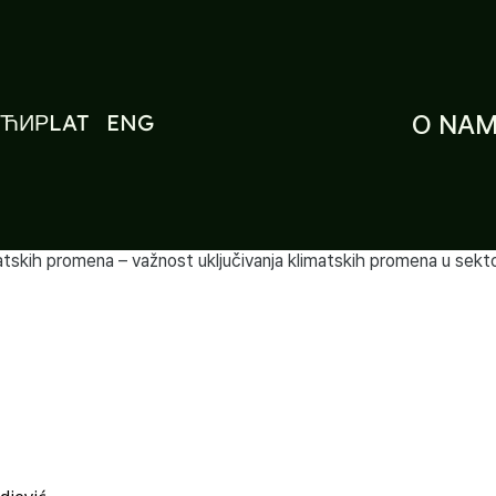
ЋИР
LAT
ENG
O NA
atskih promena – važnost uključivanja klimatskih promena u sektor