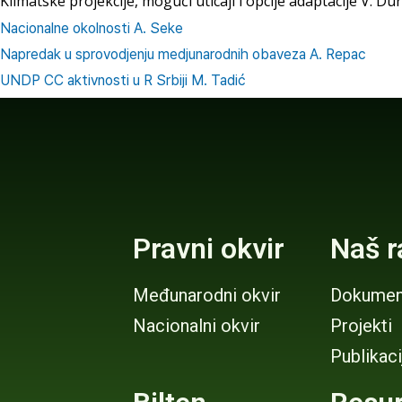
Klimatske projekcije, mogući uticaji i opcije adaptacije V. Dur
Nacionalne
okolnosti A. Seke
Napredak u sprovodjenju m
edjunarodnih obaveza A. Repac
UNDP CC aktivnosti u R Srbiji M. Tadić
Pravni okvir
Naš r
Međunarodni okvir
Dokumen
Nacionalni okvir
Projekti
Publikaci