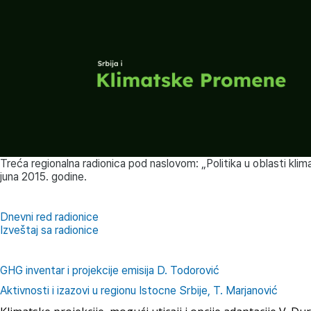
Treća regionalna radionica pod naslovom: „Politika u oblasti klim
juna 2015. godine.
Dnevni red radionice
Izveštaj sa radionice
GHG inventar i projekcije emisija D. Todorović
Aktivnosti i izazovi u regionu Istocne Srbije, T. Marjanović