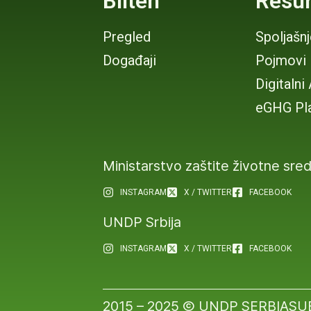
Bilten
Resur
Pregled
Spoljašn
Događaji
Pojmovi
Digitalni
eGHG Pl
Ministarstvo zaštite životne sre
INSTAGRAM
X / TWITTER
FACEBOOK
UNDP Srbija
INSTAGRAM
X / TWITTER
FACEBOOK
2015 – 2025 Ⓒ UNDP SERBIA
SU