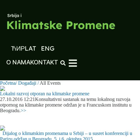
ЋИР
LAT
ENG
O NAMA
KONTAKT
Početna/
Događaji /
All Events
Lokalni razvoj otporan na klimatske promene
27.10.2016 12:21
Konsultativni sastanak na temu lokalnog razvoja
otpornog na klimatske promene održan je u Francuskom institutu u
Beogradu.
>>
Dijalog o klimatskim promenama u Srbiji – u susret konferenciji u
Parizu održan u Beogradu, 5. i 6. oktobra 2015.