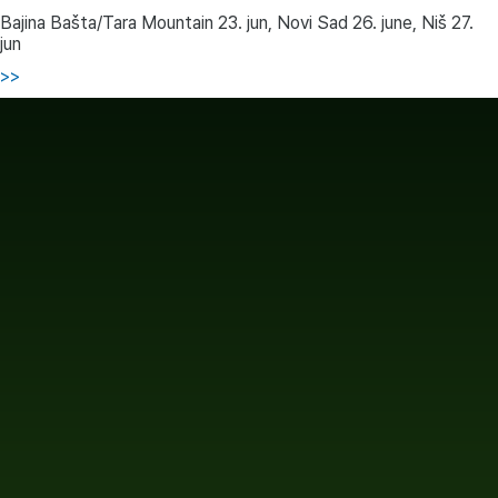
Bajina Bašta/Tara Mountain 23. jun, Novi Sad 26. june, Niš 27.
jun
>>