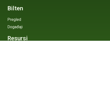
Bilten
Pregled
Događaji
Resursi
Spoljašnje veze
Pojmovi
Digitalni Atlas
eGHG Platforma
Srbija i
Klimatske
Ministarstvo zaštite
životne sredine
Promene
INSTAGRAM
X / TWITTER
FACEBOOK