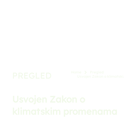
Home
Pregled
PREGLED
You are here:
Usvojen Zakon o klimatski…
Usvojen Zakon o
klimatskim promenama