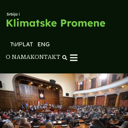
ЋИР
LAT
ENG
O NAMA
KONTAKT