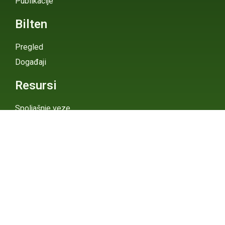
Publikacije
Bilten
Pregled
Događaji
Resursi
Spoljašnje veze
Pojmovi
Digitalni Atlas
eGHG Platforma
Srbija i
Klimatske
Ministarstvo zaštite
životne sredine
Promene
INSTAGRAM