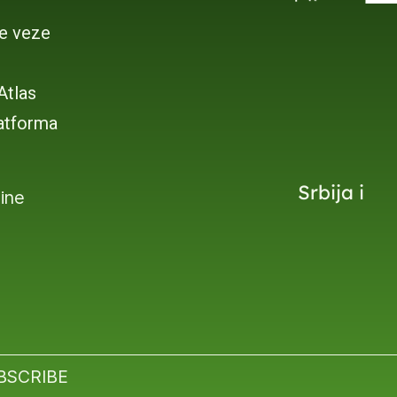
je veze
 Atlas
atforma
Srbija i
dine
BSCRIBE