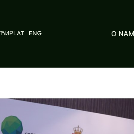
ЋИР
LAT
ENG
O NA