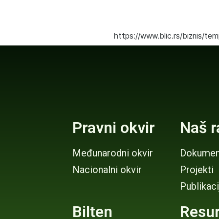
https://www.blic.rs/biznis/t
Pravni okvir
Naš r
Međunarodni okvir
Dokumen
Nacionalni okvir
Projekti
Publikaci
Bilten
Resur