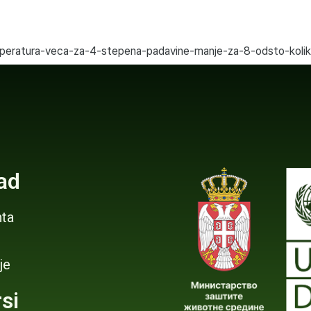
emperatura-veca-za-4-stepena-padavine-manje-za-8-odsto-kol
ad
ta
je
si