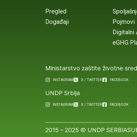
Pregled
Spoljašn
Događaji
Pojmovi
Digitalni
eGHG Pl
Ministarstvo zaštite životne sre
INSTAGRAM
X / TWITTER
FACEBOOK
UNDP Srbija
INSTAGRAM
X / TWITTER
FACEBOOK
2015 – 2025 Ⓒ UNDP SERBIA
SU