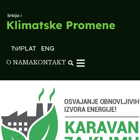
ЋИР
LAT
ENG
O NAMA
KONTAKT