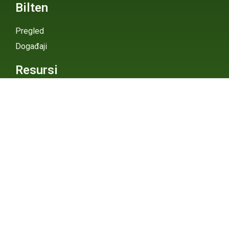
Bilten
Pregled
Događaji
Resursi
Spoljašnje veze
Pojmovi
Digitalni Atlas
eGHG Platforma
Srbija i
Klimatske
Ministarstvo zaštite
životne sredine
Promene
INSTAGRAM
X / TWITTER
FACEBOOK