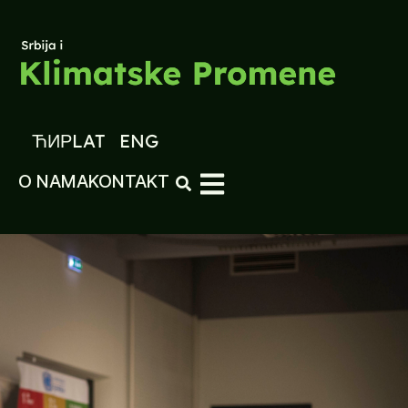
ЋИР
LAT
ENG
O NAMA
KONTAKT