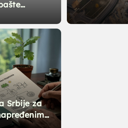
bašte
a 2025.
a Srbije za
unapređenim
ntnosti