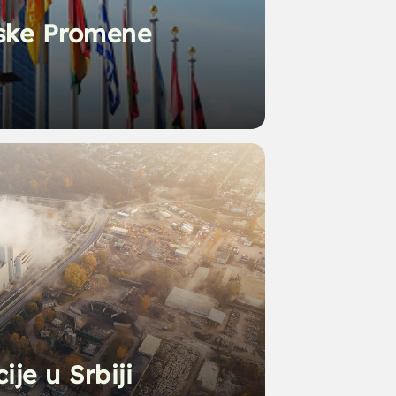
ske Promene
ije u Srbiji