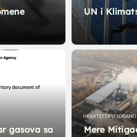
romene
UN i Klimat
НЕКАТЕГОРИЗОВАНО
ar gasova sa
Mere Mitigac