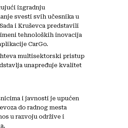
čujući izgradnju
anje svesti svih učesnika u
Sada i Kruševca predstavili
rimeni tehnoloških inovacija
aplikacije CarGo.
ahteva multisektorski pristup
dstavlja unapređuje kvalitet
nicima i javnosti je upućen
prevoza do radnog mesta
nos u razvoju održive i
a.