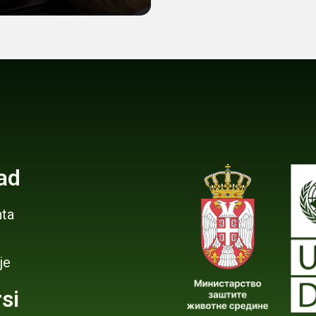
za (CBIT2)
ad
ta
je
si