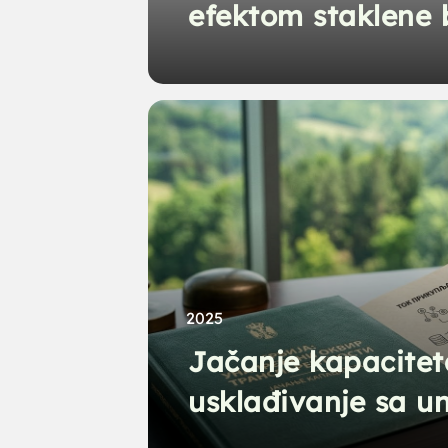
efektom staklene 
Republike Srbije z
godinu
2025
Jačanje kapacitet
usklađivanje sa 
okvirom transpare