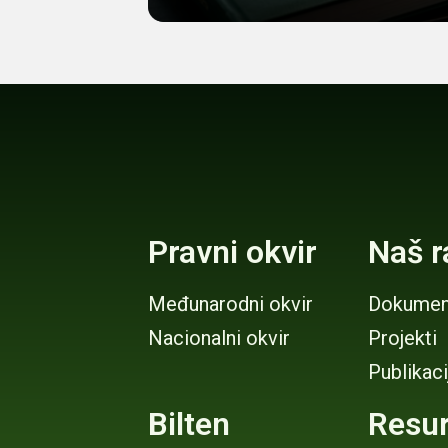
Sporazuma iz Pari
Pravni okvir
Naš r
Međunarodni okvir
Dokumen
Nacionalni okvir
Projekti
Publikaci
Bilten
Resur