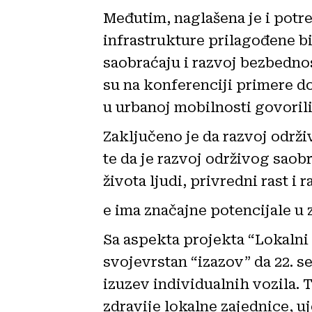
Međutim, naglašena je i potr
infrastrukture prilagođene b
saobraćaju i razvoj bezbedno
su na konferenciji primere d
u urbanoj mobilnosti govorili
Zaključeno je da razvoj održi
te da je razvoj održivog saob
života ljudi, privredni rast i 
e ima značajne potencijale u za
Sa aspekta projekta “Lokalni
svojevrstan “izazov” da 22. s
izuzev individualnih vozila. 
zdravije lokalne zajednice, 