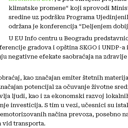
klimatske promene“ koji sprovodi Minist
sredine uz podršku Programa Ujedinjenih
održana je konferencija “Deljenjem dobij
U EU Info centru u Beogradu predstavnic
nferencije gradova i opština SKGO i UNDP-a is
u negativne efekate saobraćaja na zdravlje 
aobraćaj, kao značajan emiter štetnih materij
 značajan potencijal za očuvanje životne sre
lja ljudi, kao i za ekonomski razvoj lokalni
nje investicija. S tim u vezi, učesnici su is
, nemotorizovanih načina prevoza, posebno n
 vid transporta.