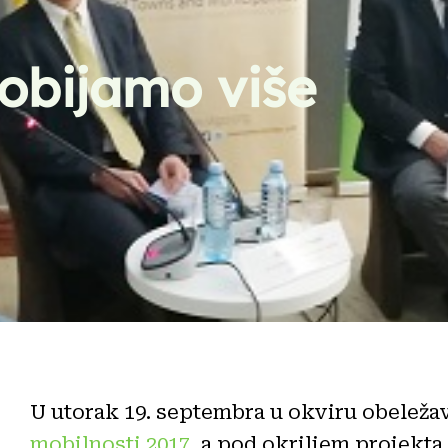
obijamo više
U utorak 19. septembra u okviru obeleža
mobilnosti 2017
, a pod okriljem projekta