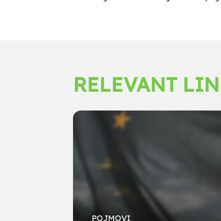
RELEVANT LI
POJMOVI