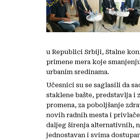
u Republici Srbiji, Stalne ko
primene mera koje smanjenjuj
urbanim sredinama.
Učesnici su se saglasili da s
staklene bašte, predstavlja i
promena, za poboljšanje zdrav
novih radnih mesta i privlače
daljeg širenja alternativnih
jednostavan i svima dostupan