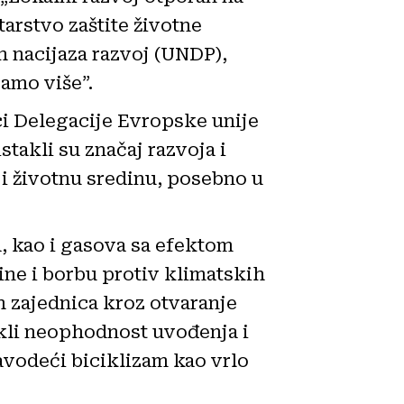
arstvo zaštite životne
 nacijaza razvoj (UNDP),
amo više”.
i Delegacije Evropske unije
takli su značaj razvoja i
i životnu sredinu, posebno u
a, kao i gasova sa efektom
dine i borbu protiv klimatskih
h zajednica kroz otvaranje
takli neophodnost uvođenja i
avodeći biciklizam kao vrlo