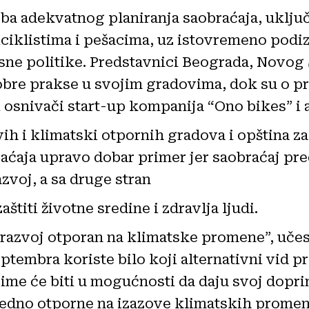
eba adekvatnog planiranja saobraćaja, uklju
iciklistima i pešacima, uz istovremeno podiz
sne politike. Predstavnici Beograda, Novog 
obre prakse u svojim gradovima, dok su o p
 osnivači start-up kompanija “Ono bikes” i 
vih i klimatski otpornih gradova i opština z
raćaja upravo dobar primer jer saobraćaj pre
razvoj, a sa druge stran
štiti životne sredine i zdravlja ljudi.
 razvoj otporan na klimatske promene”, učes
eptembra koriste bilo koji alternativni vid 
Time će biti u mogućnosti da daju svoj dopri
ujedno otporne na izazove klimatskih promen