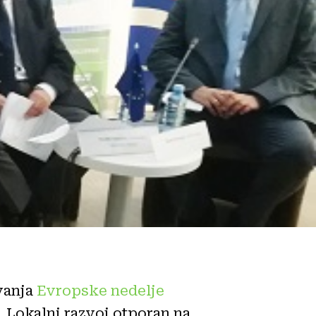
vanja
Evropske nedelje
 „Lokalni razvoj otporan na