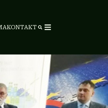
MA
KONTAKT
enjem dobijamo više