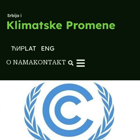
ЋИР
LAT
ENG
O NAMA
KONTAKT