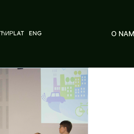
ЋИР
LAT
ENG
O NA