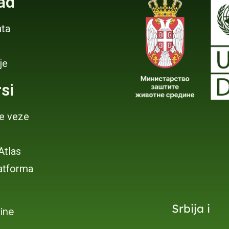
ad
ta
je
si
je veze
 Atlas
atforma
Srbija i
dine