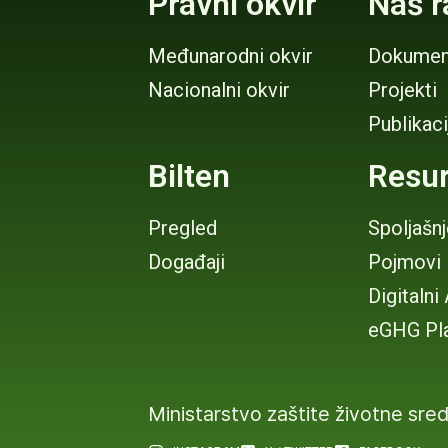
Pravni okvir
Naš r
Međunarodni okvir
Dokumen
Nacionalni okvir
Projekti
Publikaci
Bilten
Resur
Pregled
Spoljašn
Događaji
Pojmovi
Digitalni
eGHG Pl
Ministarstvo zaštite životne sre