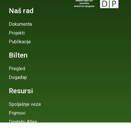
Naš rad
Dokumenta
Projekti
Publikacije
Bilten
Pregled
Događaji
Resursi
Spoljašnje veze
Pojmovi
Digitalni Atlas
eGHG Platforma