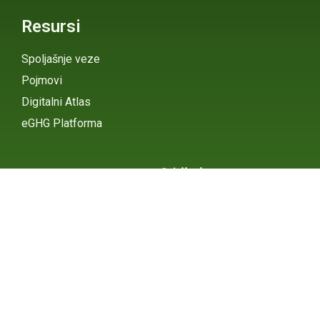
Resursi
Spoljašnje veze
Pojmovi
Digitalni Atlas
eGHG Platforma
Srbija i
Klimatske
Ministarstvo zaštite
životne sredine
Promene
INSTAGRAM
X / TWITTER
FACEBOOK
UNDP Srbija
INSTAGRAM
X / TWITTER
FACEBOOK