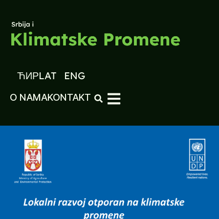
ЋИР
LAT
ENG
O NAMA
KONTAKT