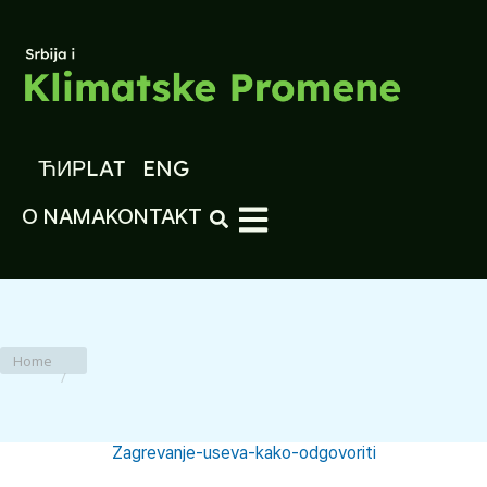
ЋИР
LAT
ENG
O NAMA
KONTAKT
You are here:
Home
Zagrevanje-useva-kako-odgovoriti