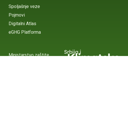
Spoljašnje veze
Pojmovi
Digitalni Atlas
eGHG Platforma
Srbija i
Klimatske
Ministarstvo zaštite
životne sredine
Promene
INSTAGRAM
X / TWITTER
FACEBOOK
UNDP Srbija
INSTAGRAM
X / TWITTER
FACEBOOK
2015 – 2025 Ⓒ UNDP SERBIA
SUBSCRIBE