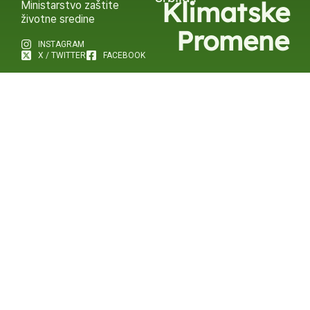
Klimatske
Ministarstvo zaštite
životne sredine
Promene
INSTAGRAM
X / TWITTER
FACEBOOK
UNDP Srbija
INSTAGRAM
X / TWITTER
FACEBOOK
2015 – 2025 Ⓒ UNDP SERBIA
SUBSCRIBE