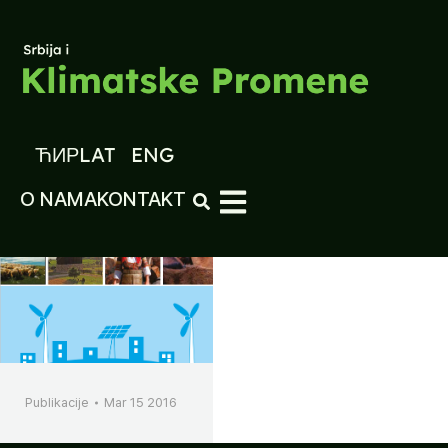
ЋИР
LAT
ENG
O NAMA
KONTAKT
Publikacije
Mar 15 2016