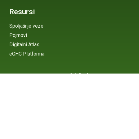
Resursi
Spoljašnje veze
Pojmovi
Digitalni Atlas
eGHG Platforma
Srbija i
Klimatske
Министарство заштите
животне средине
Promene
INSTAGRAM
X / TWITTER
FACEBOOK
УНДП Србија
INSTAGRAM
X / TWITTER
FACEBOOK