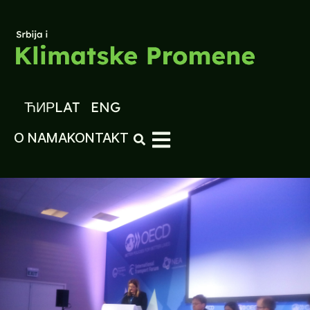
ЋИР
LAT
ENG
O NAMA
KONTAKT