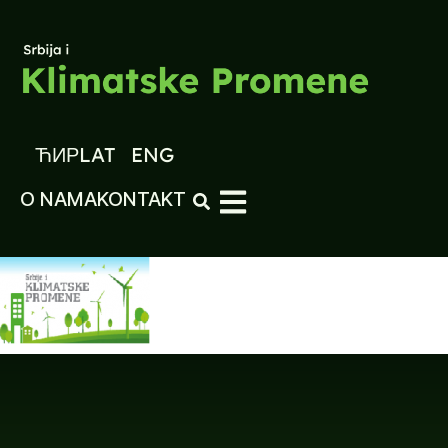
ЋИР
LAT
ENG
O NAMA
KONTAKT