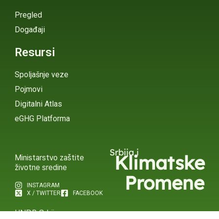
Pregled
Događaji
Resursi
Spoljašnje veze
Pojmovi
Digitalni Atlas
eGHG Platforma
Srbija i
Klimatske
Ministarstvo zaštite
životne sredine
Promene
INSTAGRAM
X / TWITTER
FACEBOOK
UNDP Srbija