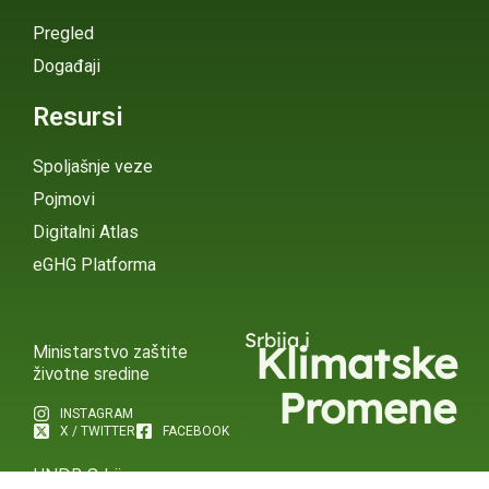
Pregled
Događaji
Resursi
Spoljašnje veze
Pojmovi
Digitalni Atlas
eGHG Platforma
Srbija i
Klimatske
Ministarstvo zaštite
životne sredine
Promene
INSTAGRAM
X / TWITTER
FACEBOOK
UNDP Srbija