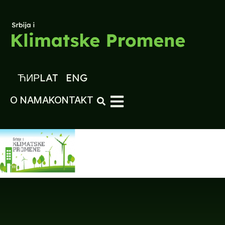
ЋИР
LAT
ENG
O NAMA
KONTAKT