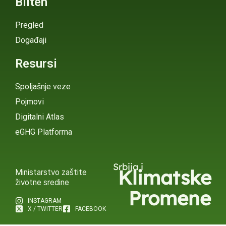
Bilten
Pregled
Događaji
Resursi
Spoljašnje veze
Pojmovi
Digitalni Atlas
eGHG Platforma
Srbija i
Klimatske
Ministarstvo zaštite
životne sredine
Promene
INSTAGRAM
X / TWITTER
FACEBOOK