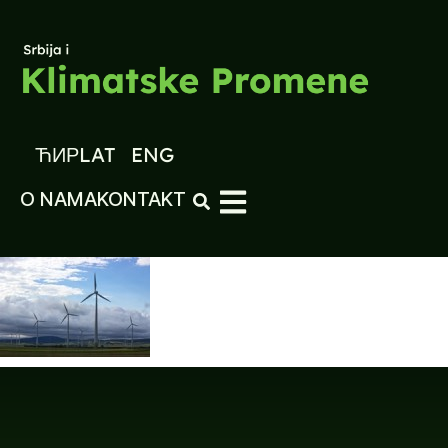
ЋИР
LAT
ENG
O NAMA
KONTAKT