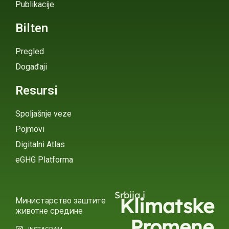
Publikacije
Bilten
Pregled
Događaji
Resursi
Spoljašnje veze
Pojmovi
Digitalni Atlas
eGHG Platforma
Srbija i
Klimatske
Министарство заштите
животне средине
Promene