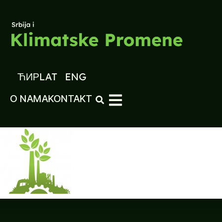
ЋИР
LAT
ENG
O NAMA
KONTAKT