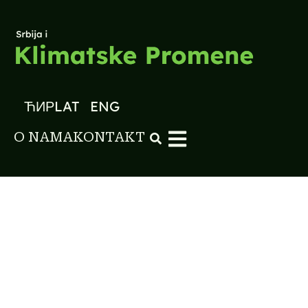
ЋИР
LAT
ENG
O NAMA
KONTAKT